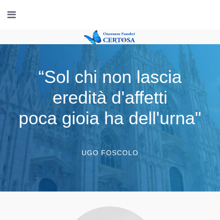
“Sol chi non lascia
eredità d'affetti
reperibilità immediata
professionalità e
poca gioia ha dell'urna"
24 ore su 24
discrezione
UGO FOSCOLO